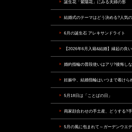
誕生花「紫陽花」にみる夫婦の形
結婚式のテーマはどう決める?人気
6月の誕生石 アレキサンドライト
【2026年6月入籍&結婚】縁起の良
婚約指輪の普段使いはアリ?後悔し
妊娠中、結婚指輪はいつまで着けら
5月18日は「ことばの日」
両家顔合わせの手土産、どうする?
5月の風に包まれて～ガーデンウエ