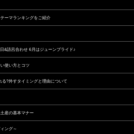
のテーマランキングをご紹介
い日&語呂合わせ 6月はジューンブライド♪
ない使い方とコツ
れる?外すタイミングと理由について
手土産の基本マナー
ディング～