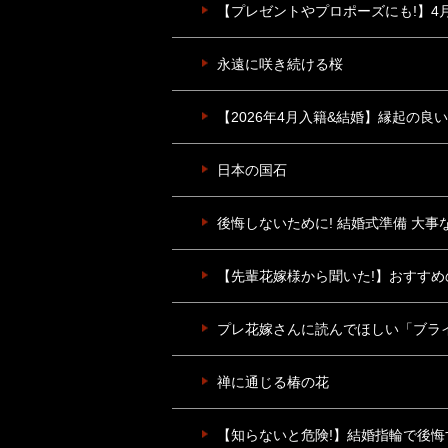
【プレゼントやプロポーズにも!】4月の
永遠に咲き続ける桜
【2026年4月入籍&結婚】縁起の良
日本の国石
後悔しないために! 結婚式準備 大
【先輩花嫁様から聞いた!】おすすめ
プレ花嫁さんに読んでほしい「ブラ
禅に通じる椿の花
【知らないと危険!】結婚指輪で後悔