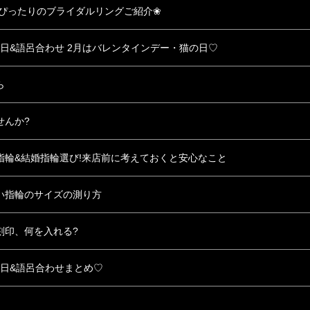
にぴったりのブライダルリングご紹介❀
い日&語呂合わせ 2月はバレンタインデー・猫の日♡
ら
せんか?
指輪&結婚指輪選び!来店前に考えておくと安心なこと
い指輪のサイズの測り方
刻印、何を入れる?
い日&語呂合わせまとめ♡