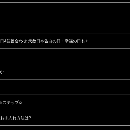
?
い日&語呂合わせ 天赦日や告白の日・幸福の日も✧
”か
5ステップ✩
お手入れ方法は?