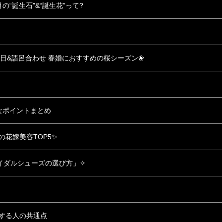
“誕生石”&“誕生花”って?
い日&語呂合わせ 春婚におすすめの桜シーズン❀
事なポイントまとめ
の花嫁美容TOP5✨
イダルシューズの選び方」✧
する人の共通点