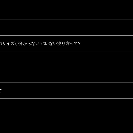
サイズが分からない!バレない測り方って?
て