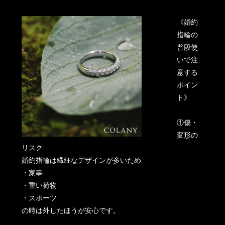
《婚約
指輪の
普段使
いで注
意する
ポイン
ト》
①傷・
変形の
リスク
婚約指輪は繊細なデザインが多いため
・家事
・重い荷物
・スポーツ
の時は外したほうが安心です。