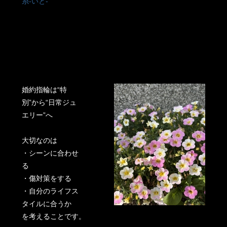
糸-いと-
婚約指輪は“特
別”から“日常ジュ
エリー”へ
大切なのは
・シーンに合わせ
る
・傷対策をする
・自分のライフス
タイルに合うか
を考えることです。