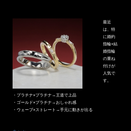
最近
は、特
に婚約
指輪×結
婚指輪
の重ね
付けが
人気で
す。
・プラチナ×プラチナ→王道で上品
・ゴールド×プラチナ→おしゃれ感
・ウェーブ×ストレート→手元に動きが出る