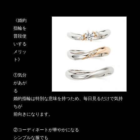
《婚約
指輪を
普段使
いする
メリッ
ト》
①気分
があが
る
婚約指輪は特別な意味を持つため、毎日見るだけで気持
ちが
前向きになります。
②コーディネートが華やかになる
シンプルな服でも