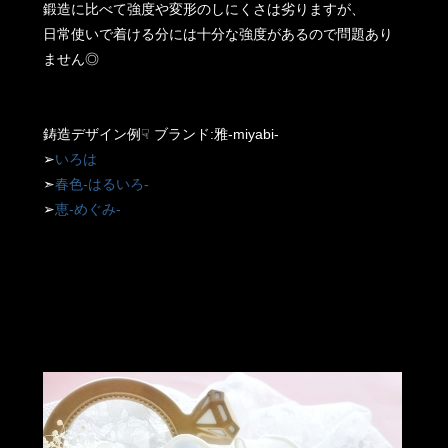
鍛造に比べて強度や変形のしにくさは劣りますが、
日常使いで着ける分には十分な強度があるので問題あり
ません◎
鋳造デザイン例☟ ブランド:雅-miyabi-
➢
いろは
➣
春色-はるいろ-
➢
恵-めぐみ-