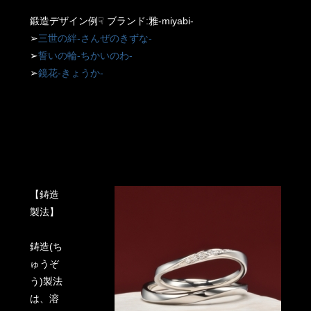
鍛造デザイン例☟ ブランド:雅-miyabi-
➢
三世の絆-さんぜのきずな-
➢
誓いの輪-ちかいのわ-
➢
鏡花-きょうか-
【鋳造
製法】
鋳造(ち
ゅうぞ
う)製法
は、溶