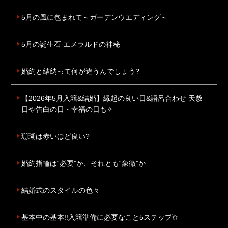
5月の風に包まれて～ガーデンウエディング～
5月の誕生石 エメラルドの神秘
婚約と結納って何が違うんでしょう?
【2026年5月入籍&結婚】縁起の良い日&語呂合わせ 天赦
日や告白の日・幸福の日も✧
珊瑚は赤いほど良い?
婚約指輪は“必要”か、それとも“象徴”か
結婚式のスタイルの色々
基本中の基本!!入籍準備に必要なこと5ステップ✩