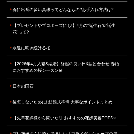
春に出番の多い真珠ってどんなもの?お手入れ方法は?
【プレゼントやプロポーズにも!】4月の“誕生石”&“誕生
花”って?
永遠に咲き続ける桜
【2026年4月入籍&結婚】縁起の良い日&語呂合わせ 春婚
におすすめの桜シーズン❀
日本の国石
後悔しないために! 結婚式準備 大事なポイントまとめ
【先輩花嫁様から聞いた!】おすすめの花嫁美容TOP5✨
プレ花嫁さんに読んでほしい「ブライダルシューズの選