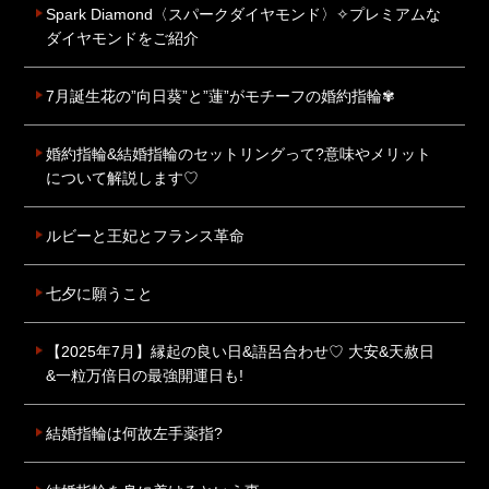
Spark Diamond〈スパークダイヤモンド〉✧プレミアムな
ダイヤモンドをご紹介
7月誕生花の”向日葵”と”蓮”がモチーフの婚約指輪✾
婚約指輪&結婚指輪のセットリングって?意味やメリット
について解説します♡
ルビーと王妃とフランス革命
七夕に願うこと
【2025年7月】縁起の良い日&語呂合わせ♡ 大安&天赦日
&一粒万倍日の最強開運日も!
結婚指輪は何故左手薬指?