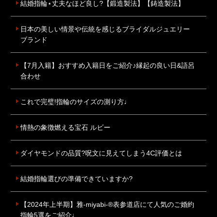
結婚指輪⋆丈夫なほど良し?【鍛造製法】【鋳造製法】
日本の美しい情景や伝統を感じるブライダルジュエリー
ブランド
【7月入籍】おすすめ入籍日をご紹介♪縁起の良い日&語呂
合わせ
これで完璧!指輪のサイズの測り方♩
情熱の象徴燃える宝石 ルビー
ダイヤモンドの品質?呪文に見えてしまう4C評価とは
結婚指輪選びの準備できていますか?
【2024年上半期】雅-miyabi-®表参道店にて人気のご婚約
指輪5選をご紹介♩