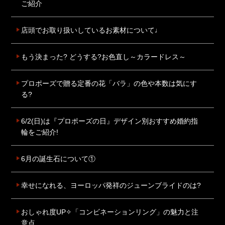
ご紹介
店頭でお取り扱いしているお素材について♩
もう決まった? どうする?お色直し～カラードレス～
プロポーズで贈る定番の花「バラ」の色や本数は気にす
る?
6/2(日)は『プロポーズの日』デザイン別おすすめ婚約指
輪をご紹介!
6月の誕生石について①
幸せになれる、ヨーロッパ発祥のジューンブライドのは?
おしゃれ度UP✧「コンビネーションリング」の魅力と注
意点