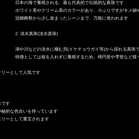
日本の海で養殖される、最も代表的で伝統的な真珠です
ホワイト系やクリーム系のカラーがあり、小ぶりですがキメ細
冠婚葬祭から少し改まったシーンまで、万能に使われます
2. 淡水真珠(淡水真珠)
湖や川などの淡水に棲む貝(イケチョウガイ等)から採れる真珠
特徴としては核を入れずに養殖するため、楕円形や雫形など様
サリーとして人気です
珠です
神秘的な色合いを持っています
エリーとして重宝されます