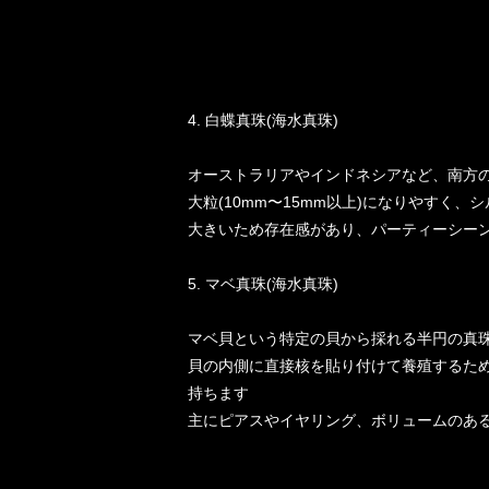
4. 白蝶真珠(海水真珠)
オーストラリアやインドネシアなど、南方
大粒(10mm〜15mm以上)になりやすく
大きいため存在感があり、パーティーシー
5. マベ真珠(海水真珠)
マベ貝という特定の貝から採れる半円の真
貝の内側に直接核を貼り付けて養殖するため
持ちます
主にピアスやイヤリング、ボリュームのあ