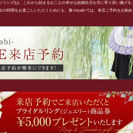
ッジリング)は、これから始まるお二人の幸せな結婚生活を共に寄り添い遂げ
の時間をお過ごしいただくためにも、雅-miyabi-では、来店ご予約をお勧