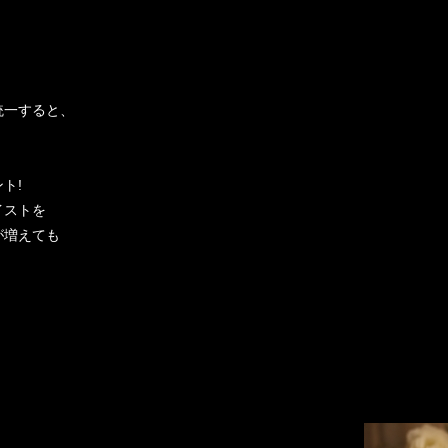
統一すると、
ト!
イストを
が増えても