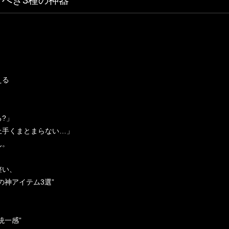
べき3種の神器
える
?」
上手くまとまらない…」
ん。
整い、
の神アイテム3選”
統一感”