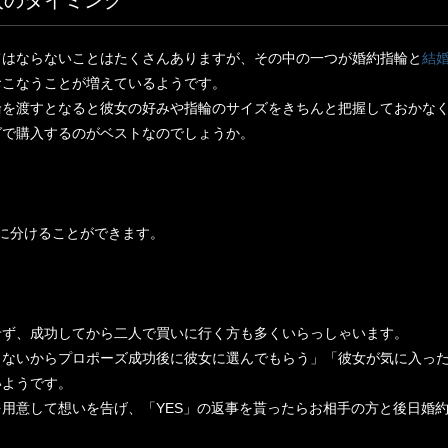
入のタイミング
てはならないことはたくさんありますが、その中の一つが婚約指輪と
結
おこなうことが増えているようです。
輪を渡すとなると彼女の好みや指輪のサイズをきちんと把握しておかな
グで購入するのがベストなのでしょうか。
に分けることができます。
せず、成功してから二人で買いに行く方も多くいらっしゃいます。
らないからプロポーズ成功後に彼女に選んでもらう」「彼女が気に入っ
いようです。
用意して想いを告げ、「YES」の返事を貰ったらお相手の方と後日婚