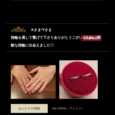
Kさま*Yさま
指輪を通して繋げて下さりありがとうございました。素
京都本店
敵な指輪に出会えました♡
おふたりの指輪
ma cherie～マシェリ～