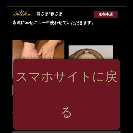
昌さま*敏さま
京都本店
永遠に幸せに♡一生使わせていただきます。
スマホサイトに戻
おふたりの指輪
iRu-a:Ru
一生使わせていただきます。(昌さま)
る
希望我们永远幸福、
携手相伴每一天。(敏さま)