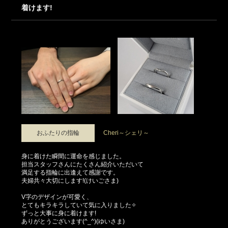
着けます!
おふたりの指輪
Cheri～シェリ～
身に着けた瞬間に運命を感じました。
担当スタッフさんにたくさん紹介いただいて
満足する指輪に出逢えて感謝です。
夫婦共々大切にします!(けいごさま)
V字のデザインが可愛く、
とてもキラキラしていて気に入りました✧
ずっと大事に身に着けます!
ありがとうございます(^_^)(ゆいさま)