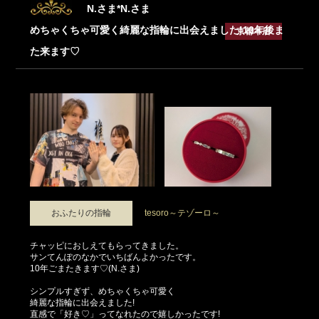
N.さま*N.さま
めちゃくちゃ可愛く綺麗な指輪に出会えました!10年後ま
京都本店
た来ます♡
おふたりの指輪
tesoro～テゾーロ～
チャッピにおしえてもらってきました。
サンてんぽのなかでいちばんよかったです。
10年ごまたきます♡(N.さま)
シンプルすぎず、めちゃくちゃ可愛く
綺麗な指輪に出会えました!
直感で「好き♡」ってなれたので嬉しかったです!