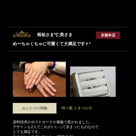
裕祐さま*仁美さま
京都本店
めーちゃくちゃに可愛くて大満足です✧⁺
おふたりの指輪
時つ風-ときつかぜ-
資料請求のポストカードが素敵で惹かれました。
デザインも2人でこれがいいって決まったものなので
とても満足です。