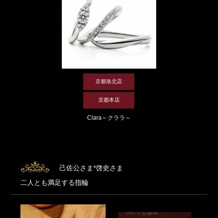
京都洛北店
京都本店
Clara～クララ～
己佐公さま*啓史さま
二人とも満足する指輪