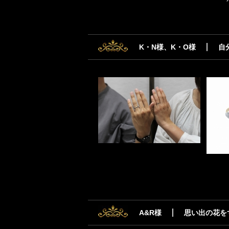
K・N様、K・O様
自
A&R様
思い出の花を