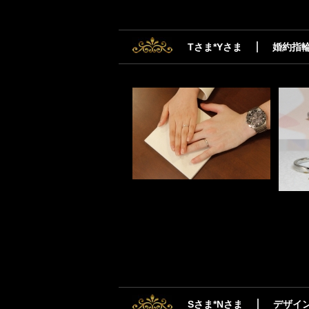
Tさま*Yさま
婚約指
Sさま*Nさま
デザイ