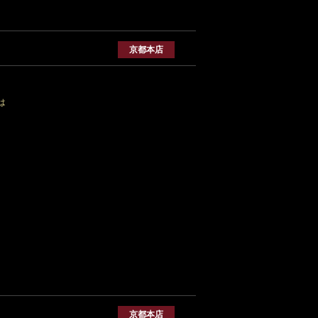
京都本店
は
京都本店