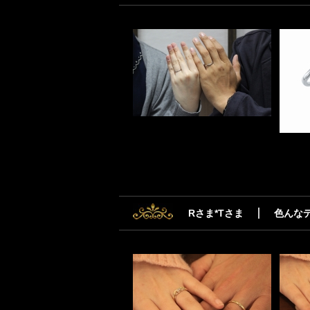
Rさま*Tさま
色んな