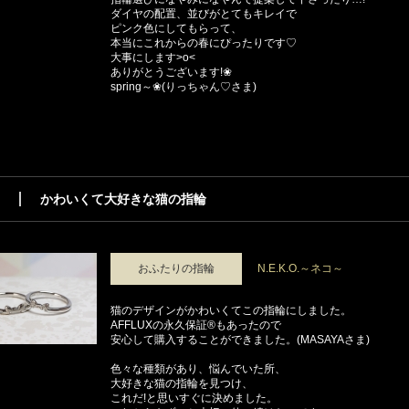
ダイヤの配置、並びがとてもキレイで
ピンク色にしてもらって、
本当にこれからの春にぴったりです♡
大事にします>o<
ありがとうございます!❀
spring～❀(りっちゃん♡さま)
かわいくて大好きな猫の指輪
おふたりの指輪
N.E.K.O.～ネコ～
猫のデザインがかわいくてこの指輪にしました。
AFFLUXの永久保証®もあったので
安心して購入することができました。(MASAYAさま)
色々な種類があり、悩んでいた所、
大好きな猫の指輪を見つけ、
これだ!と思いすぐに決めました。