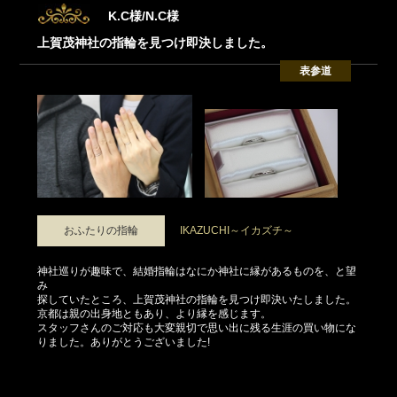
K.C様/N.C様
上賀茂神社の指輪を見つけ即決しました。
表参道
おふたりの指輪
IKAZUCHI～イカズチ～
神社巡りが趣味で、結婚指輪はなにか神社に縁があるものを、と望
み
探していたところ、上賀茂神社の指輪を見つけ即決いたしました。
京都は親の出身地ともあり、より縁を感じます。
スタッフさんのご対応も大変親切で思い出に残る生涯の買い物にな
りました。ありがとうございました!