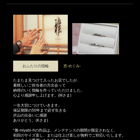
おふたりの指輪
恵-めぐみ-
たまたま見つけて入ったお店でしたが、
素晴しいご担当者の方出会って
納得のいく指輪を作っていただけました。
心より感謝申し上げます。(Mさま)
一生大切につけていきます。
保証期限の50年まで必ず生きる
沢山の出会いに感謝
ありがとう。(Kさま)
*雅-miyabi-®の作品は、メンテナンスの期間が限定されなく、
初回のサイズ直し、または仕上げ直しが無料でご対応いたします。