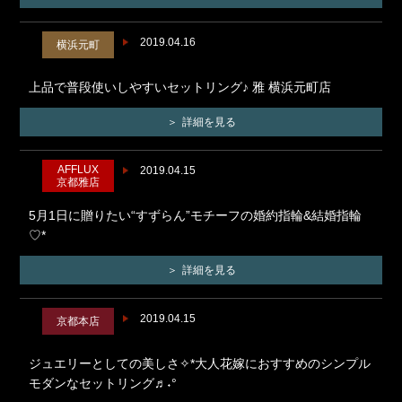
2019.04.16
横浜元町
上品で普段使いしやすいセットリング♪ 雅 横浜元町店
詳細を見る
AFFLUX
2019.04.15
京都雅店
5月1日に贈りたい“すずらん”モチーフの婚約指輪&結婚指輪
♡*
詳細を見る
2019.04.15
京都本店
ジュエリーとしての美しさ✧*大人花嫁におすすめのシンプル
モダンなセットリング♬˖°