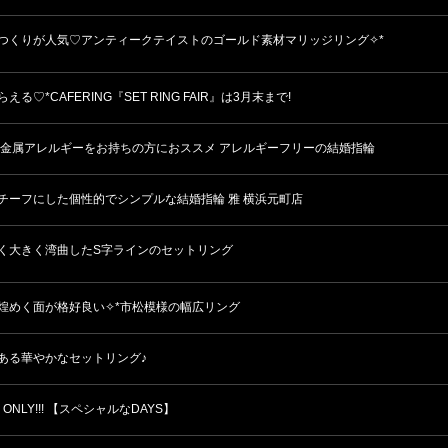
つくりが人気♡アンティークテイストのゴールド素材マリッジリング✧*
える♡*CAFERING『SET RING FAIR』は3月末まで!
 金属アレルギーをお持ちの方におススメ アレルギーフリーの結婚指輪
チーフにした個性的でシンプルな結婚指輪 雅 横浜元町店
く大きく湾曲したS字ラインのセットリング
煌めく面が格好良い✧*市松模様の幅広リング
ある華やかなセットリング♪
S ONLY!!! 【スペシャルなDAYS】