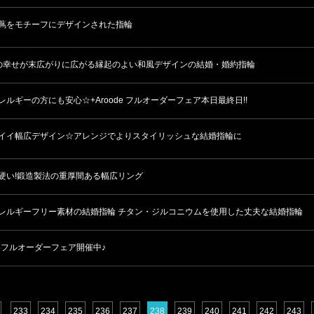
蔦をモチーフにデザインされた指輪
の幸せが末広がりに広がる縁起のよい和風デザインの結婚・婚約指輪
レルギーの方にも安心☆+Aroode フルオーダーフェア本日最終日!!
イイ幅広デザイン☆アレンジでよりスタイリッシュな結婚指輪に
硬い!鍛造製法の重厚間ある幅広リング
レルギーフリー素材の結婚指輪 チタン・ジルコニウムを使用した丈夫な結婚指輪
odeフルオーダーフェア開催中♪
233
234
235
236
237
238
239
240
241
242
243