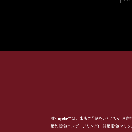
雅-miyabi-では、来店ご予約をいただいた
婚約指輪(エンゲージリング)・結婚指輪(マリ