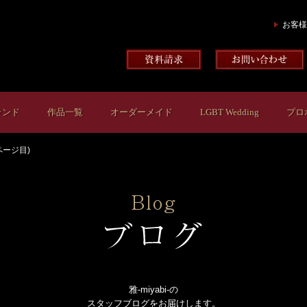
お客様
ランド
作品一覧
オーダーメイド
LGBT Wedding
プロ
ページ目)
雅-miyabi-の
スタッフブログをお届けします。