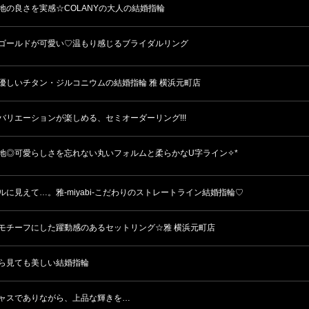
地の良さを実感☆COLANYの大人の結婚指輪
ゴールドが可愛い♡温もり感じるブライダルリング
優しいチタン・ジルコニウムの結婚指輪 雅 横浜元町店
バリエーションが楽しめる、セミオーダーリング!!!
地◎可愛らしさを忘れない丸いフォルムと柔らかなU字ライン✧*
ルに見えて…。雅-miyabi-こだわりのストレートライン結婚指輪♡
モチーフにした躍動感のあるセットリング☆雅 横浜元町店
ら見ても美しい結婚指輪
ャスでありながら、上品な輝きを…