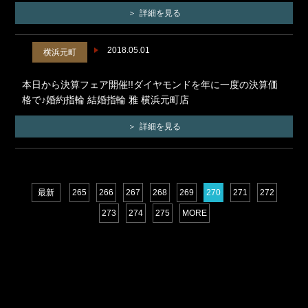
詳細を見る
2018.05.01
横浜元町
本日から決算フェア開催!!ダイヤモンドを年に一度の決算価
格で♪婚約指輪 結婚指輪 雅 横浜元町店
詳細を見る
最新
265
266
267
268
269
270
271
272
273
274
275
MORE