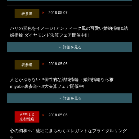
2018.05.07
表参道
パリの景色をイメージ♪アンティーク風の可愛い婚約指輪&結
婚指輪 ダイヤモンド決算フェア開催中!!!
詳細を見る
2018.05.06
表参道
人とかぶらない!!!個性的な結婚指輪・婚約指輪なら雅-
miyabi-表参道へ!!大決算フェア開催中!!
詳細を見る
AFFLUX
2018.05.06
京都雅店
心の調和✧˖° 繊細にきらめくエレガントなブライダルリング
✨