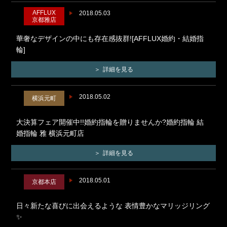
AFFLUX
2018.05.03
京都雅店
華奢なデザインの中にも存在感抜群![AFFLUX婚約・結婚指
輪]
詳細を見る
2018.05.02
横浜元町
大決算フェア開催中!!婚約指輪を贈りませんか?婚約指輪 結
婚指輪 雅 横浜元町店
詳細を見る
2018.05.01
京都本店
日々新たな喜びに出会えるような 表情豊かなマリッジリング
✨