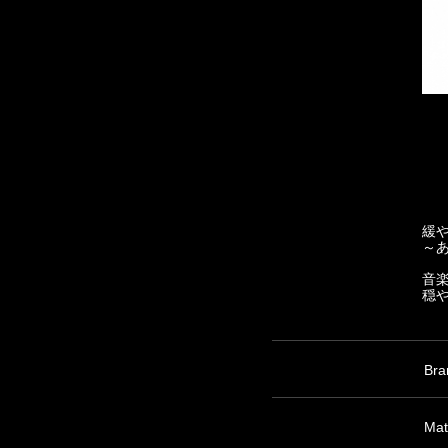
緩
～
音
穏
Bra
Mat