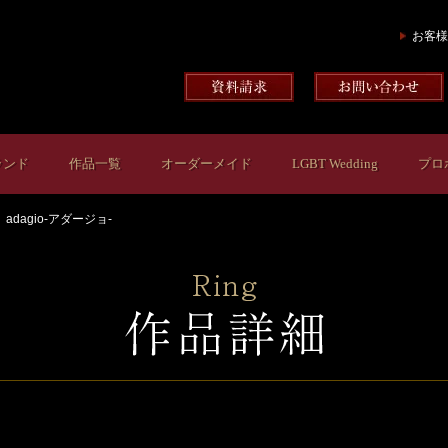
お客様
ランド
作品一覧
オーダーメイド
LGBT Wedding
プロ
adagio-アダージョ-