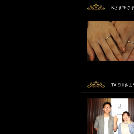
Kさま*Eさ
TAISHIさ