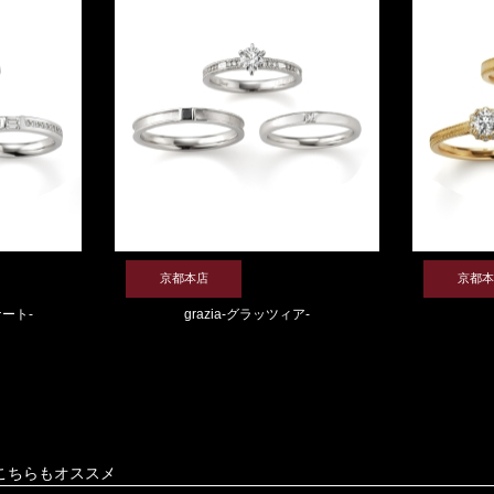
京都本店
京都本
ナート-
grazia-グラッツィア-
こちらもオススメ