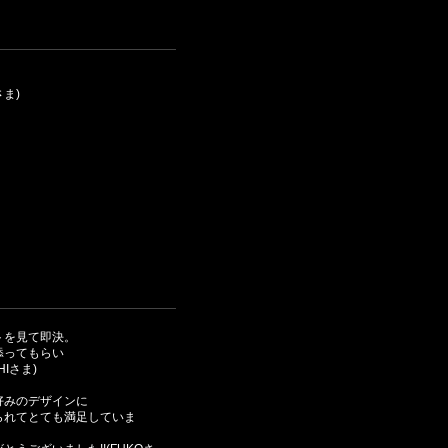
ま)
。
トを見て即決。
添ってもらい
Iさま)
好みのデザインに
られてとても満足していま