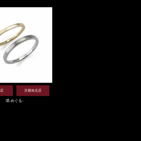
店
京都洛北店
環-めぐる-