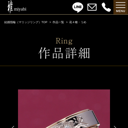
結婚指輪（マリッジリング）TOP
作品一覧
花４種・うめ
花４種・うめ