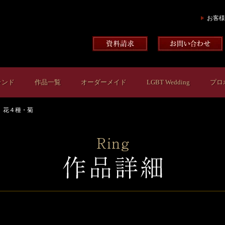
お客様
ランド
作品一覧
オーダーメイド
LGBT Wedding
プロ
花４種・菊