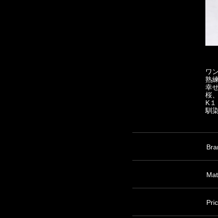
ワ
熟
幸
桜
K
馴
Bra
Mat
Pri