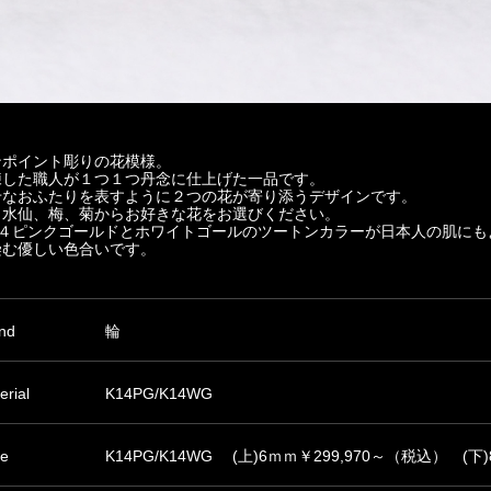
ンポイント彫りの花模様。
練した職人が１つ１つ丹念に仕上げた一品です。
せなおふたりを表すように２つの花が寄り添うデザインです。
、水仙、梅、菊からお好きな花をお選びください。
１４ピンクゴールドとホワイトゴールのツートンカラーが日本人の肌にも
染む優しい色合いです。
nd
輪
erial
K14PG/K14WG
ce
K14PG/K14WG (上)6ｍｍ￥299,970～（税込） (下)