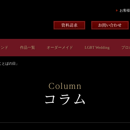
お客様
ランド
作品一覧
オーダーメイド
LGBT Wedding
プロ
「ことばの日」