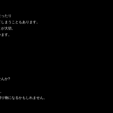
なったり
てしまうこともあります。
とが大切。
います。
んか?
、
い。
贈り物になるかもしれません。