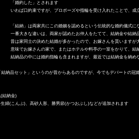
「婚約した」とされます
いわば口約束ですが、プロポーズや指輪を受け入れたことで、成
「結納」は両家共にこの婚姻を認めるという伝統的な婚約儀式に
一番大きな違いは、両家が認めたお仲人をたてて、結納金や結納品
昔は家同士の決めた結婚が多かったので、お嫁さんを貰いますが
意味でお嫁さんの家で、またはホテルや料亭の一室をかりて、結
結納品の中には婚約指輪も含まれますが、最近では結納金を納め
「結納品セット」というのが昔からあるのですが、今でもデパートの冠
(結納金)
子生婦(こんぶ)、高砂人形、勝男節(かつおぶし)などが追加されます