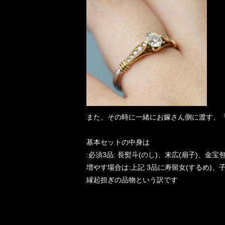
また、その時に一緒にお嫁さん側に渡す、
基本セットの中身は
:必須3品: 長熨斗(のし)、末広(扇子)、金宝包
増やす場合は:上記 3品に寿留女(するめ)、
縁起担ぎの品物という訳です