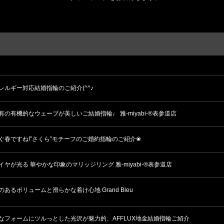
レルギー対応結婚指輪のご紹介(^^♪
有の有機的なウェーブが美しいご結婚指輪♩ 雅-miyabi-®表参道店
ぐ春ですね!”さくら”モチーフのご婚約指輪のご紹介❀
イヤが光る 華やかな印象のマリッジリング 雅-miyabi-®表参道店
のあるボリュームと滑らかな着け心地 Grand Bleu
なフォームにツルっとした光沢が魅力的、AFFLUX地金結婚指輪ご紹介