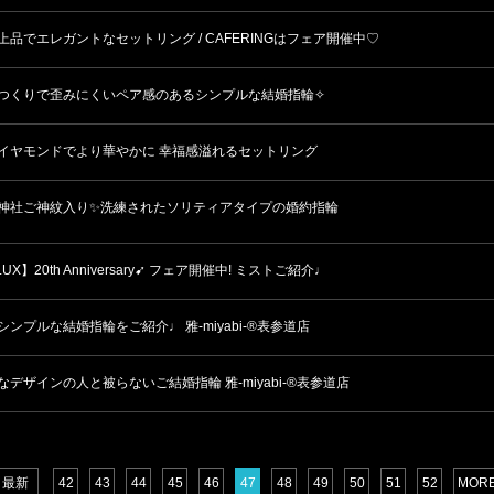
上品でエレガントなセットリング / CAFERINGはフェア開催中♡
つくりで歪みにくいペア感のあるシンプルな結婚指輪✧
イヤモンドでより華やかに 幸福感溢れるセットリング
神社ご神紋入り✨洗練されたソリティアタイプの婚約指輪
LUX】20th Anniversary➹ フェア開催中! ミストご紹介♩
シンプルな結婚指輪をご紹介♩ 雅-miyabi-®表参道店
なデザインの人と被らないご結婚指輪 雅-miyabi-®表参道店
最新
42
43
44
45
46
47
48
49
50
51
52
MOR