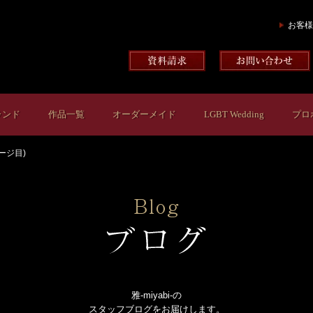
お客様
ランド
作品一覧
オーダーメイド
LGBT Wedding
プロ
ージ目)
雅-miyabi-の
スタッフブログをお届けします。