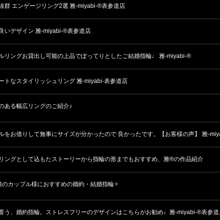
群 エンゲージリング2選 雅-miyabi-®表参道店
いデザイン 雅-miyabi-®表参道店
ルリングお貸出し可能の上品でぽってりとしたご結婚指輪♩ 雅-miyabi-®
ートなスタイリッシュリング 雅-miyabi-表参道店
のある幅広リングのご紹介♪
ルをお借りして無事にサイズが分かったので 良かったです。【お客様の声】 雅-miya
リングとして込もたストーリーから指輪の形までもおすすめ、雅®の作品紹介
籍のカップル様におすすめの婚約・結婚指輪✧
誓う、婚約指輪。ストレスフリーのデザインはこちらがお勧め♩雅-miyabi-®表参道