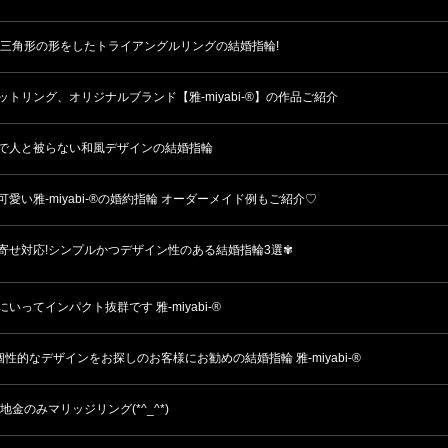
!三角形の形をしたトライアングルリングの結婚指輪!
ットリング、オリジナルブランド【雅-miyabi-®】の作品ご紹介
で人と被らない和風デザインの結婚指輪
可愛い雅-miyabi-®の婚約指輪 オーダーメイド例もご紹介♡
寄せ対応!シンプルかつデザイン性のある結婚指輪3選✾
いってインパクト抜群です 雅-miyabi-®
個性的なデザインをお探しのお客様にお勧めの結婚指輪 雅-miyabi-®
地金のみマリッジリング(*^_^*)