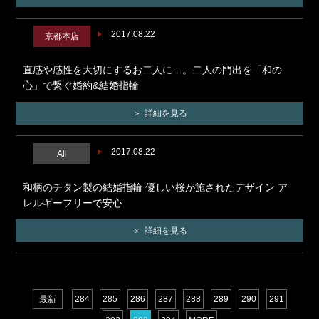
2017.08.22
京都本店
直感や感性を大切にするお二人に…。二人の門出を「和の
心」で繋ぐ婚約&結婚指輪
詳細を見る
2017.08.22
All
和柄のチタン製の結婚指輪 優しい桜が施されたデザイン ア
レルギーフリーで安心
詳細を見る
最新
284
285
286
287
288
289
290
291