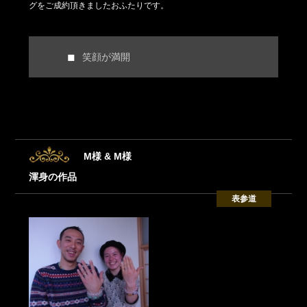
グをご成約頂きましたおふたりです。
笑顔が満開
M様 & M様
渾身の作品
表参道