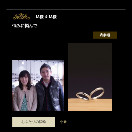
M様 & M様
悩みに悩んで
表参道
おふたりの指輪
小春