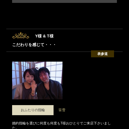
Y様 & T様
こだわりを感じて・・・
表参道
おふたりの指輪
笹雪
婚約指輪を選びに何度も何度もT様おひとりでご来店下さいまし
た。