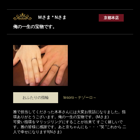
Mさま * Nさま
京都本店
俺の一生の宝物です。
おふたりの指輪
tesoro～テゾーロ～
雅で担当してくださった木本さんには大変お世話になりました。指
環ありがとうございます。俺の一生の宝物です。(Mさま)
可愛い指環をマリッジリングにすることが出来て すごく嬉しいで
す。雅の皆様に感謝です。あと京ちゃんにも・・・”笑 ”これから 二
人で幸せになります!!(Nさま)