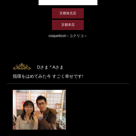
京都洛北店
京都本店
coquelicot～コクリコ～
Dさま * Aさま
指環をはめてみた今 すごく幸せです!