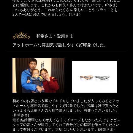
今まで たくさん迷惑かけてごめんね。それでも一緒にいてくれるこ
とに感謝します。これからも仲良く歩んで行きたいです。(Rさま)
いつもありがとう。これからたくさん 楽しいことや ツライことを
2人で一緒に 歩んでいきましょう。(Tさま)
和希さま * 愛梨さま
アットホームな雰囲気で話しやすく好印象でした。
初めてのお店という事でドキドキしていましたが入ってみるとアッ
トホームな雰囲気で話しやすく好印象でした。指環は雅で買ったと
いうよりも店長さんの人柄で購入しました。有難うございました。
(和希さま)
最初 結婚指環なんて考えてなくてイメージもなかったんですけどス
タッフの皆さんが対応してくれて自分だけの指環を作ってください
まして有難うございます。大切にしたいと思います。(愛梨さま)