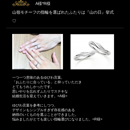
A様*R様
山嶺モチーフの指輪を選ばれたふたりは『山の日』挙式
♡
一つ一つ意味のあるゆびわ言葉。
「おふたりに合っている」と仰っていただき
とてもうれしかったです。
思いやりを忘れずふたりでステキな
結婚生活を迎えていきます。<A様>
ゆびわ言葉を参考にしつつ、
デザインもシンプルすぎず存在感のある
納得のいくものを選ぶことができました。
悩みましたがとても楽しい指輪選びになりました。<R様>