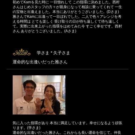
初めてKamを見た時に 一目惚れして この指環に決めました。西村
さんはじめスタッフの方々が親身になって相談に乗ってくれて 一生
の宝物と出逢えました。本当にありがとうございました。(Dさま)
雅さんでKamに出逢って一目ぼれでした。二人で色々アレンジを考
える時間は とても楽しく 受け取りの日が待ち遠しくて待ち遠しく
て。実際に出来上がった指環をはめてみた今 すごく幸せです。西村
さん ありがとうございました。(Aさま)
学さま * 久子さま
運命的な出逢いだった雅さん
気に入った指環があり 本当に満足しています。幸せになるよう頑張
ります。(学さま)
運命的な出逢いだった雅さん。これからも長い運命を信じて。仲良