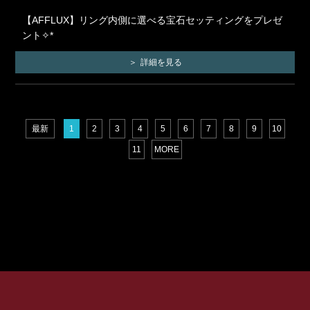
【AFFLUX】リング内側に選べる宝石セッティングをプレゼ
ント✧*
詳細を見る
最新
1
2
3
4
5
6
7
8
9
10
11
MORE