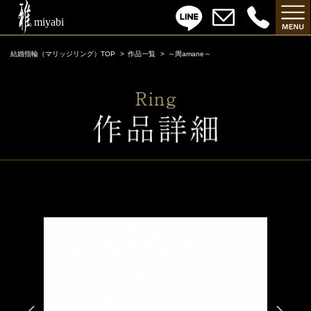
結婚指輪（マリッジリング）TOP
作品一覧
～周amane～
～周amane～