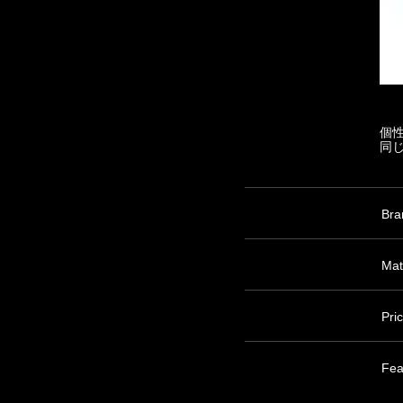
個
同
Bra
Mat
Pri
Fea