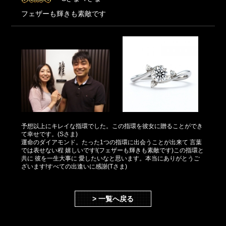
フェザーも輝きも素敵です
予想以上にキレイな指環でした。この指環を彼女に贈ることができ
て幸せです。(Sさま)
運命のダイアモンド。たった1つの指環に出会うことが出来て 言葉
では表せない程 嬉しいです!(フェザーも輝きも素敵です)この指環と
共に 彼を一生大事に 愛したいなと思います。本当にありがとうご
ざいます!すべての出逢いに感謝(Tさま)
> 一覧へ戻る