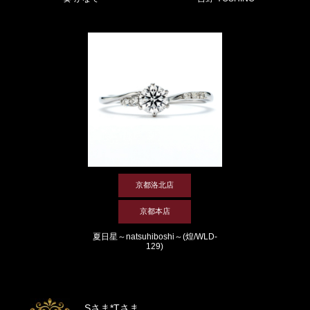
京都洛北店
京都本店
夏日星～natsuhiboshi～(煌/WLD-
129)
Sさま*Tさま