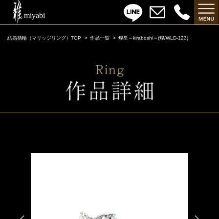
結婚指輪（マリッジリング）TOP
作品一覧
煌星～kiraboshi～(煌/WLD-123)
煌星～kiraboshi～(煌/WLD-123)