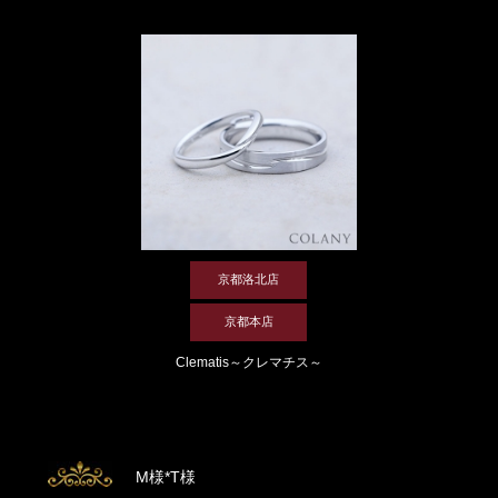
京都洛北店
京都本店
Clematis～クレマチス～
M様*T様