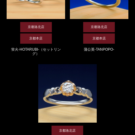
京都洛北店
京都洛北店
京都本店
京都本店
蛍火-HOTARUBI-（セットリン
蒲公英-TANPOPO-
グ）
京都洛北店