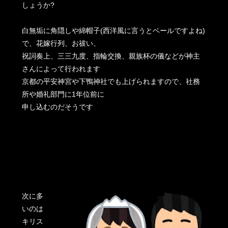
しょうか?
白無垢に角隠しや綿帽子(西洋風に言うとベールですよね)
で、花嫁行列、お祓い、
祝詞奏上、三三九度、指輪交換、親族杯の儀などが神主
さんによって行われます
京都の平安神宮や下鴨神社でも上げられますので、社務
所や婚礼部門に1年位前に
申し込むのだそうです
次に多
いのは
キリス