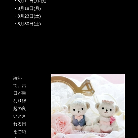
・8月11日(月/祝)
・8月18日(月)
・8月23日(土)
・8月30日(土)
続い
て、吉
日が重
なり縁
起の良
いとさ
れる日
をご紹