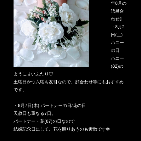
年8月の
語呂合
わせ】
・8月2
日(土)
ハニー
の日
ハニー
(82)の
ように甘いふたり♡
土曜日かつ六曜も友引なので、顔合わせ等にもおすすめ
です。
・8月7日(木) パートナーの日/花の日
天赦日も重なる7日。
パートナー・花(87)の日なので
結婚記念日にして、花を贈りあうのも素敵です✾