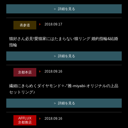
詳細を見る
2018.09.17
表参道
猫好さん必見!愛猫家にはたまらない猫リング 婚約指輪&結婚
指輪
詳細を見る
2018.09.16
京都本店
繊細にきらめくダイヤモンド✧˖°雅-miyabi-オリジナルの上品
セットリング♪
詳細を見る
AFFLUX
2018.09.16
京都雅店