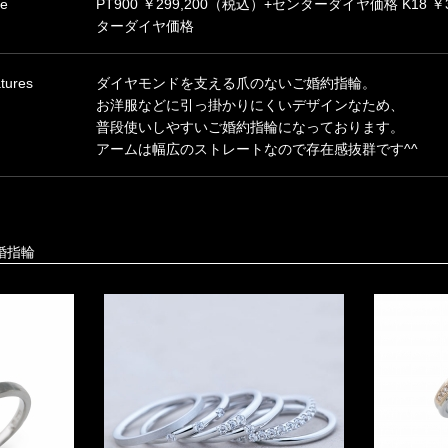
ce
PT900 ￥299,200（税込）+センターダイヤ価格 K18 ￥
ターダイヤ価格
tures
ダイヤモンドを支える爪のないご婚約指輪。
お洋服などに引っ掛かりにくいデザインなため、
普段使いしやすいご婚約指輪になっております。
アームは幅広のストレートなので存在感抜群です^^
婚指輪