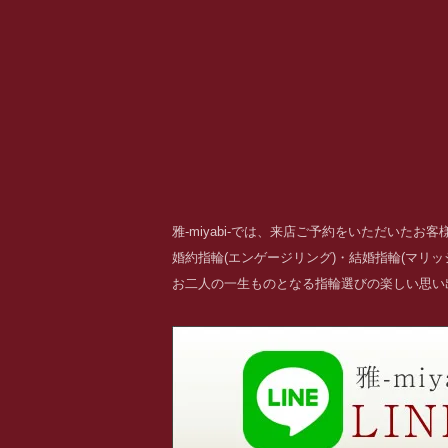
雅-miyabi-では、来店ご予約をいただいた
婚約指輪(エンゲージリング)・結婚指輪(マリ
お二人の一生ものとなる指輪選びの楽しい思い出