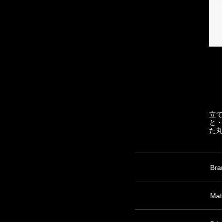
立
と
た
Bra
Mat