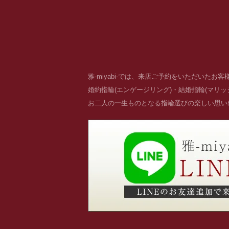
雅-miyabi-では、来店ご予約をいただいた
婚約指輪(エンゲージリング)・結婚指輪(マリ
お二人の一生ものとなる指輪選びの楽しい思い出