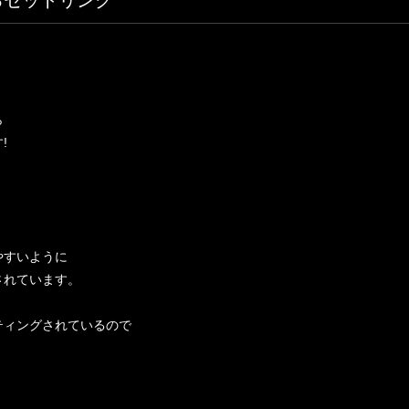
るセットリング
ら
!
やすいように
されています。
ティングされているので