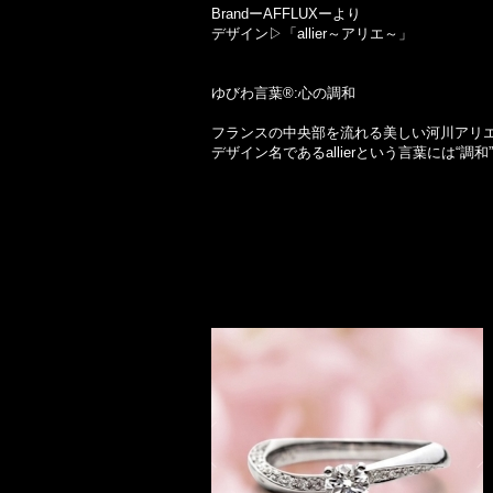
BrandーAFFLUXーより
デザイン▷「allier～アリエ～」
ゆびわ言葉®:心の調和
フランスの中央部を流れる美しい河川アリ
デザイン名であるallierという言葉には“調