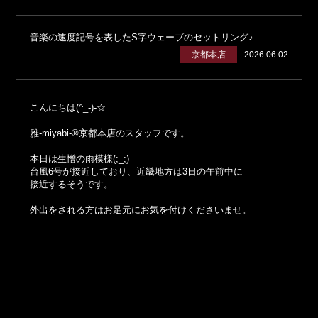
音楽の速度記号を表したS字ウェーブのセットリング♪
京都本店
2026.06.02
こんにちは(^_-)-☆
雅-miyabi-®京都本店のスタッフです。
本日は生憎の雨模様(;_;)
台風6号が接近しており、近畿地方は3日の午前中に
接近するそうです。
外出をされる方はお足元にお気を付けくださいませ。