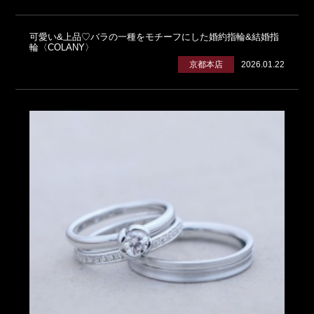
可愛い&上品♡バラの一種をモチーフにした婚約指輪&結婚指
輪〈COLANY〉
京都本店
2026.01.22