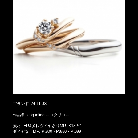
ブランド: AFFLUX
作品名: coquelicot～コクリコ～
素材: ER&メレダイヤありMR: K18PG
ダイヤなしMR: Pt900・Pt950・Pt999