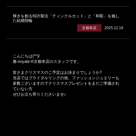
輝きを創る特許製法「ティンクルカット」と「和彫」を施し
た結婚指輪
京都本店
2025.12.18
こんにちは(^^)/
雅-miyabi-®京都本店のスタッフです。
皆さまクリスマスのご予定はお決まりでしょうか?
当店ではブライダルリングの他、ファッションジュエリーも
多数ございますのでクリスマスプレゼントをまだご準備され
ていない方
ぜひお立ち寄りくださいませ♪