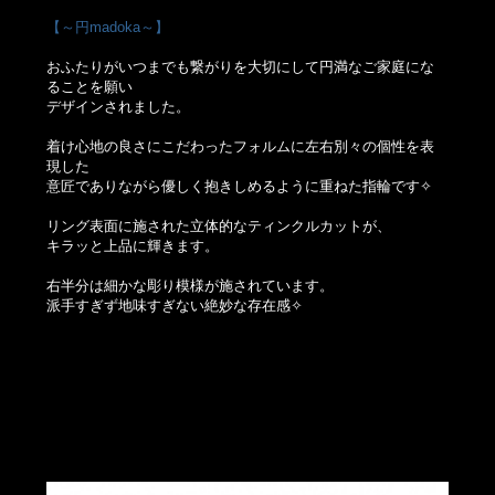
【～円madoka～】
おふたりがいつまでも繋がりを大切にして円満なご家庭にな
ることを願い
デザインされました。
着け心地の良さにこだわったフォルムに左右別々の個性を表
現した
意匠でありながら優しく抱きしめるように重ねた指輪です✧
リング表面に施された立体的なティンクルカットが、
キラッと上品に輝きます。
右半分は細かな彫り模様が施されています。
派手すぎず地味すぎない絶妙な存在感✧