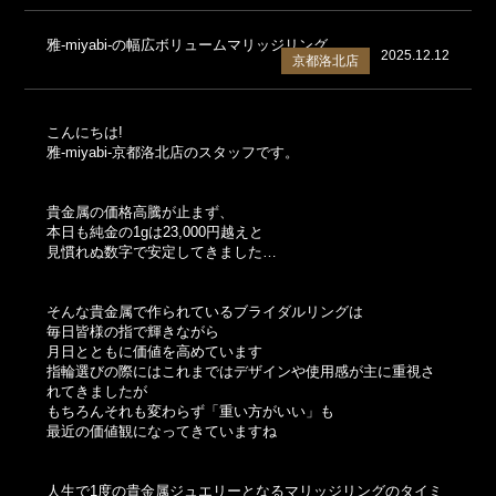
雅-miyabi-の幅広ボリュームマリッジリング
2025.12.12
京都洛北店
こんにちは!
雅-miyabi-京都洛北店のスタッフです。
貴金属の価格高騰が止まず、
本日も純金の1gは23,000円越えと
見慣れぬ数字で安定してきました…
そんな貴金属で作られているブライダルリングは
毎日皆様の指で輝きながら
月日とともに価値を高めています
指輪選びの際にはこれまではデザインや使用感が主に重視さ
れてきましたが
もちろんそれも変わらず「重い方がいい」も
最近の価値観になってきていますね
人生で1度の貴金属ジュエリーとなるマリッジリングのタイミ