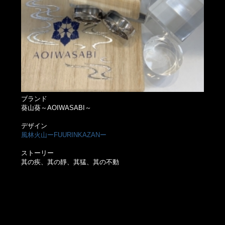
ブランド
葵山葵～AOIWASABI～
デザイン
風林火山ーFUURINKAZANー
ストーリー
其の疾、其の靜、其猛、其の不動