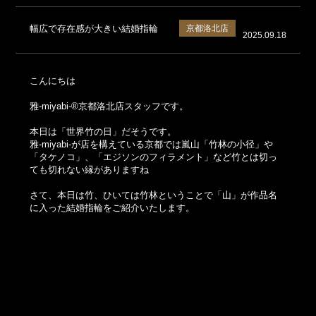
幅広で存在感が大きい結婚指輪
京都洛北店
2025.09.18
こんにちは
雅-miyabi-®京都洛北店スタッフです。
本日は「世界竹の日」だそうです。
雅-miyabi-が店を構えている京都では嵐山「竹林の小径」や
「タケノコ」、「エジソンのフィラメント」など竹とは切っ
ても切れない縁がありますね
さて、本日は竹、ひいては竹林ということで「山」が作品名
に入った結婚指輪をご紹介いたします。