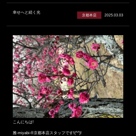
幸せへと続く光
京都本店
2025.03.03
こんにちは!
雅-miyabi-®京都本店スタッフです!(^^)!