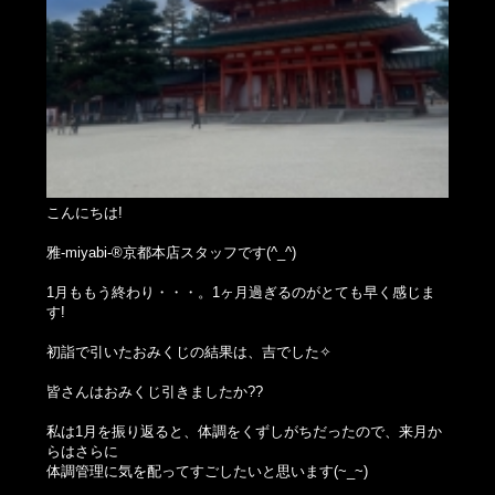
こんにちは!
雅-miyabi-®京都本店スタッフです(^_^)
1月ももう終わり・・・。1ヶ月過ぎるのがとても早く感じま
す!
初詣で引いたおみくじの結果は、吉でした✧
皆さんはおみくじ引きましたか??
私は1月を振り返ると、体調をくずしがちだったので、来月か
らはさらに
体調管理に気を配ってすごしたいと思います(~_~)