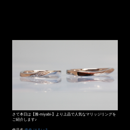
さて本日は【雅-miyabi-】より上品で人気なマリッジリングを
ご紹介します♪
作品名:
春色-はるいろ-