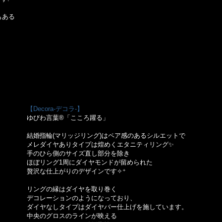
もある
【Decora-デコラ-】
ゆびわ言葉®「こころ躍る」
結婚指輪(マリッジリング)はペア感のあるシルエットで
メレダイヤありタイプは煌めくエタニティリング✨
手のひら側のサイズ直し部分を除き
ほぼリング1周にダイヤモンドが留められた
贅沢な仕上がりのデザインです✧⁺
リングの縁はダイヤを取り巻く
デコレーションのようになっており、
ダイヤなしタイプはダイヤバー仕上げを施しています。
中央のグロスのラインが映える