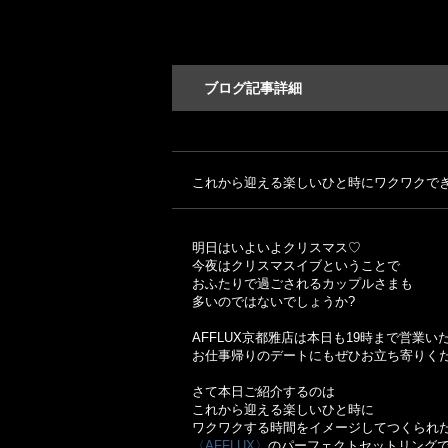
ブログ記事詳細
これから迎える楽しいひと時にワクワクで
明日はいよいよクリスマス♡
今夜はクリスマスイブということで
おふたりで過ごされるカップルさまも
多いのではないでしょうか?
AFFLUX京都雅店は本日も19時まで営業い
お仕事帰りのデートにもぜひお立ち寄りく
さて本日ご紹介するのは
これから迎える楽しいひと時に
ワクワクする時間をイメージしてつくられ
〈AFFLUX〉
のパーフェクトセットリングで