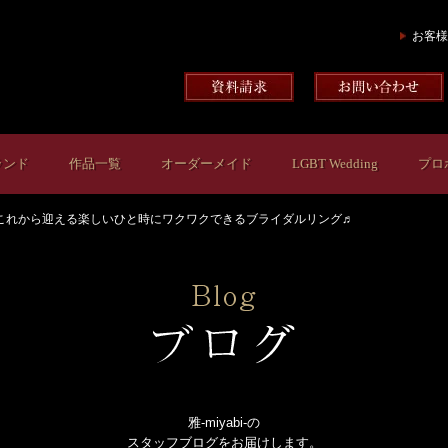
お客様
ランド
作品一覧
オーダーメイド
LGBT Wedding
プロ
これから迎える楽しいひと時にワクワクできるブライダルリング♬
雅-miyabi-の
スタッフブログをお届けします。