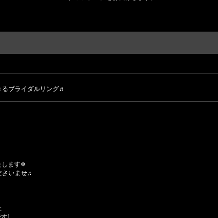
きるブライダルリング♬
たします❅
ださいませ♬
た
す!