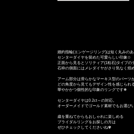
婚約指輪(エンゲージリング)は短く丸みの
センターダイヤを留めた可愛らしい印象✩
正面から見るとソリティア(1粒石)タイプの
石枠の側面にはメレダイヤがさり気なく煌
アーム部分は滑らかなマーキス型のパーツ
どの角度から見てもデザイン性を感じられ
華やかかつ個性的な印象のリングです❅
センターダイヤは0.2ct～の対応。
オーダーメイドでゴールド素材でもお選びい
歳を重ねてからもおしゃれに楽しめる
ブライダルリングをお探しの方は
ぜひチェックしてくださいね✾