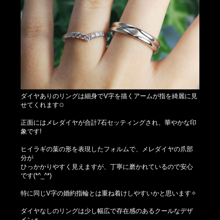
ダイヤありのリングは細身でV字を描くアームが指を綺麗に見
せてくれます✩
正面にはメレダイヤが合計7石セッティングされ、華やかな印
象です!
ヒイラギの葉の形を表現したフォルムで、メレダイヤの爪部
分が
ひっかかりやすく見えますが、丁寧に磨かれているので安心
です(*^_^*)
特に同じV字の婚約指輪とは重ね着けしやすいかと思います✧
ダイヤなしのリングは少し幅広で存在感のあるクールなデザ
イン♬