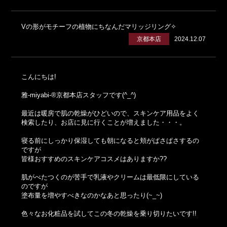
Vの形がモチーフの植物にちなんだマリッジリング✧
京都本店
2024.12.07
こんにちは!
雅-miyabi-®京都本店スタッフです(^_^)
最近は暖房で肌の乾燥がひどいので、スキンケア用品をよく
検索したり、お店に見に行くことが増えました・・・。
寝る前にしっかり保湿しても朝になると頬がぱさぱさするの
ですが
皆様おすすめのスキンケアコスメはありますか??
肌がべたつくのが苦手で乳液やクリームは最低限にしている
のですが
塗布量を増やすべきなのかなあと思ったり(~_~)
色々なお化粧品を試してこの冬の乾燥を乗り切りたいです!!