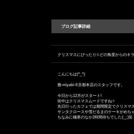
ブログ記事詳細
クリスマスにぴったり✩どの角度からのキ
こんにちは(^_^)
雅-miyabi-®京都本店のスタッフです。
今日から12月がスタート!
街中はクリスマスムードですね✧
先日行ったカフェでは期間限定でクリスマ
サンタクロースや雪だるまのケーキがめち
ちなみに極寒のなか2時間待ちでした(;_;)笑