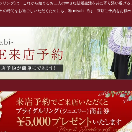
ッジリング)は、これから始まるお二人の幸せな結婚生活を共に寄り添い遂げ
の時間をお過ごしいただくためにも、雅-miyabi-では、来店ご予約をお勧