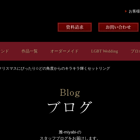
お客様
ランド
作品一覧
オーダーメイド
LGBT Wedding
プロ
クリスマスにぴったり✩どの角度からのキラキラ輝くセットリング
雅-miyabi-の
スタッフブログをお届けします。