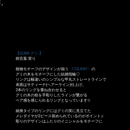
♪
【GUMI-グミ-】
樹言葉:実り
植物モチーフのデザインが揃う
〈COLANY〉
の
グミの木をモチーフにした結婚指輪♡
リングは幅違いのシンプルな甲丸ストレートラインで
表面はサティーナ(ヘアーライン)仕上げ。
2本のリングを重ね合わせると
グミの木の枝を手彫りしたラインが繋がる
ペア感を感じられるリングとなっています✩
細身タイプのリングにはグミの実に見立てた
メレダイヤが2ピース留められているのがポイント♫
彫りのデザインはふたりのイニシャルをモチーフに