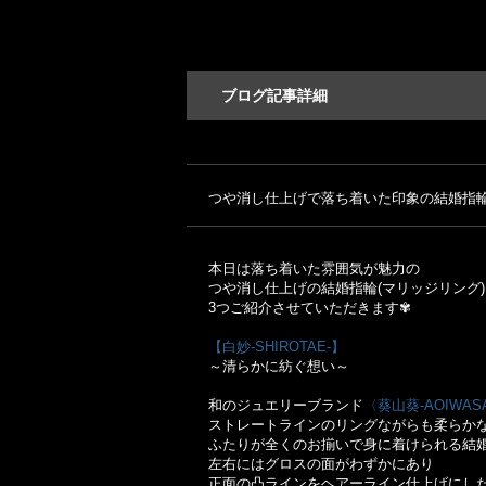
ブログ記事詳細
つや消し仕上げで落ち着いた印象の結婚指輪
本日は落ち着いた雰囲気が魅力の
つや消し仕上げの結婚指輪(マリッジリング)
3つご紹介させていただきます✾
【白妙-SHIROTAE-】
～清らかに紡ぐ想い～
和のジュエリーブランド
〈葵山葵-AOIWASA
ストレートラインのリングながらも柔らか
ふたりが全くのお揃いで身に着けられる結
左右にはグロスの面がわずかにあり
正面の凸ラインをヘアーライン仕上げにし