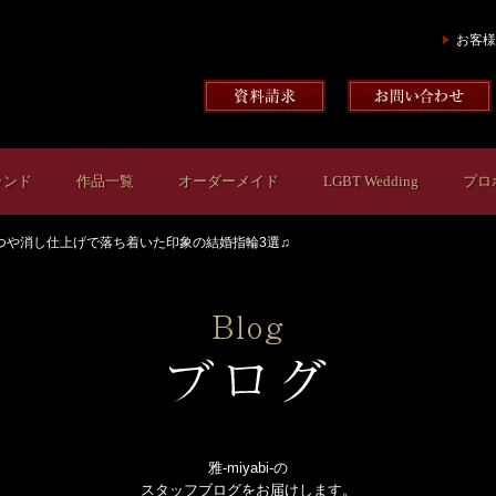
お客様
ランド
作品一覧
オーダーメイド
LGBT Wedding
プロ
つや消し仕上げで落ち着いた印象の結婚指輪3選♫
雅-miyabi-の
スタッフブログをお届けします。