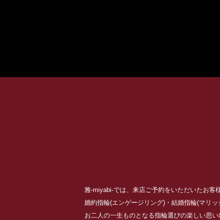
雅-miyabi-では、来店ご予約をいただいた
婚約指輪(エンゲージリング)・結婚指輪(マリ
お二人の一生ものとなる指輪選びの楽しい思い出