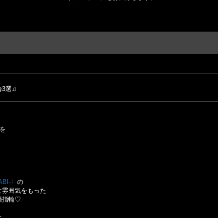
3選♫
を
BI-〉
の
な雰囲気をもった
婚指輪♡
た