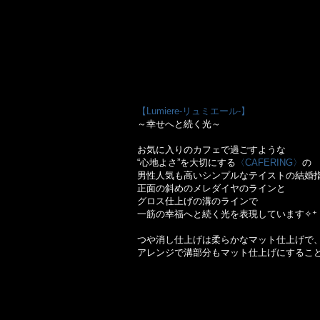
【Lumiere-リュミエール-】
～幸せへと続く光～
お気に入りのカフェで過ごすような
“心地よさ”を大切にする
〈CAFERING〉
の
男性人気も高いシンプルなテイストの結婚
正面の斜めのメレダイヤのラインと
グロス仕上げの溝のラインで
一筋の幸福へと続く光を表現しています✧⁺
つや消し仕上げは柔らかなマット仕上げで
アレンジで溝部分もマット仕上げにするこ