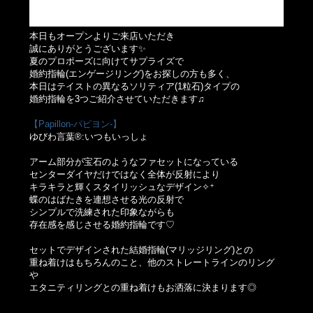
本日もオープンよりご来店いただき
誠にありがとうございます✨
夏のプロポーズに向けてサプライズで
婚約指輪(エンゲージリング)をお探しの方も多く、
本日はテイストの異なるソリティア(1粒石)タイプの
婚約指輪を3つご紹介させていただきます♫
【Papillon-パピヨン-】
ゆびわ言葉®:いつもいっしょ
アーム部分が宝石のようなファセットになっている
センターダイヤだけではなく全体が反射により
キラキラと輝くスタイリッシュなデザイン✧⁺
蝶のはばたきを連想させる光の反射で
シンプルで洗練された印象ながらも
存在感を感じさせる婚約指輪です♡
セットでデザインされた結婚指輪(マリッジリング)との
重ね着けはもちろんのこと、他のストレートラインのリング
や
エタニティリングとの重ね着けもお洒落に決まります◎