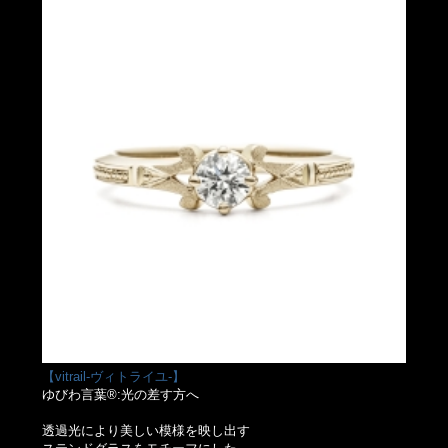
【vitrail-ヴィトライユ-】
ゆびわ言葉®:光の差す方へ
透過光により美しい模様を映し出す