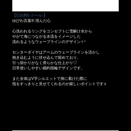
【COURS-クール-】
ゆびわ言葉®:澄んだ心
心洗われるリングをコンセプトに雪解け水から
やがて海につながる水流をイメージした
流れるようなウェーブラインのデザイン✧⁺
センターダイヤはアームのウェーブラインを活かし
抱き込むように伏せ込んで留めており、
引っ掛かりがなく滑らかな仕上がり♡
日常使いしやすい婚約指輪デザインです。
また全体はV字シルエットで身に着けた際に
指をすっきりと見せてくれるのが嬉しいポイントです♬