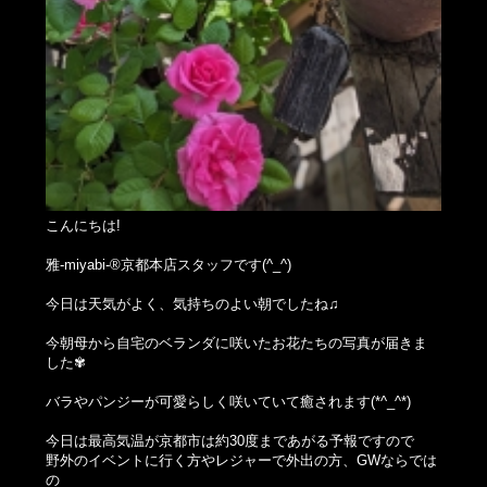
こんにちは!
雅-miyabi-®京都本店スタッフです(^_^)
今日は天気がよく、気持ちのよい朝でしたね♫
今朝母から自宅のベランダに咲いたお花たちの写真が届きま
した✾
バラやパンジーが可愛らしく咲いていて癒されます(*^_^*)
今日は最高気温が京都市は約30度まであがる予報ですので
野外のイベントに行く方やレジャーで外出の方、GWならでは
の