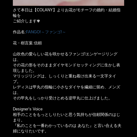
さて本日は【COLANY】よりお花がモチーフの婚約・結婚指
輪を
ご紹介します✾
作品名:
FANGO!～ファンゴ!～
花・樹言葉:信頼
山吹色の愛らしい花を咲かせるファンゴ!エンゲージリング
は、
その花の形をそのままダイヤモンドセッティングに生かし表
現しました。
マリッジリングは、しっくりと重ね着け出来る一文字タイ
プ。
レディスは甲丸の指輪に小さなダイヤを繊細に留め、メンズ
は、
その甲丸をしっかり受けとめる逆甲丸に仕上げました。
Designer’s Voice
相手のことをもっとしりたいと思う気持ちが信頼関係のはじ
まり。
『私のことを一番わかっているのは あなた』と言い合える夫
婦になりたいです。